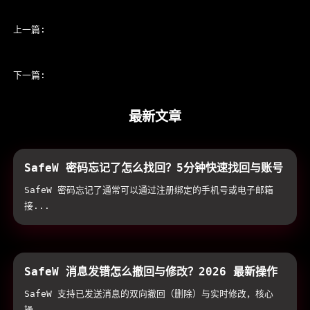
上一篇:
SafeW 桌面版支持离线消息接收吗？一文看懂 2026 版客
户端功能界限与常见问题指南
下一篇:
SafeW 一键实现终端隔离与加密传输
最新文章
SafeW 密码忘记了怎么找回？5分钟快速找回与账号
重置指南
SafeW 密码忘记了通常可以通过注册绑定的手机号或电子邮箱
接...
SafeW 消息发错怎么撤回与修改？2026 最新操作
指南与双向销毁避坑技巧
SafeW 支持已发送消息的双向撤回（删除）与实时修改，核心
操...