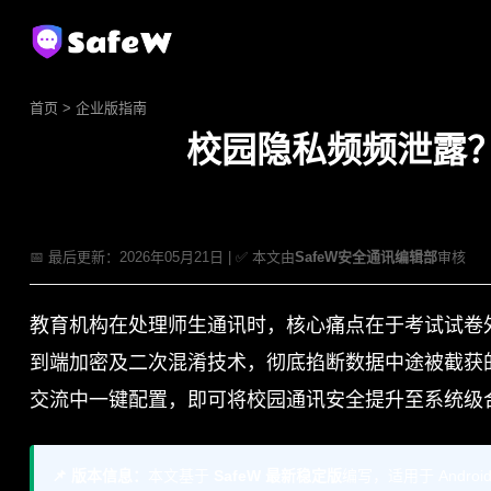
首页
>
企业版指南
校园隐私频频泄露？
📅 最后更新：2026年05月21日 | ✅ 本文由
SafeW安全通讯编辑部
审核
教育机构在处理师生通讯时，核心痛点在于考试试卷外
到端加密及二次混淆技术，彻底掐断数据中途被截获的
交流中一键配置，即可将校园通讯安全提升至系统级
📌 版本信息：
本文基于
SafeW 最新稳定版
编写，适用于 Andr