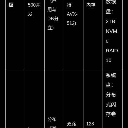
（应
数据
级
500并
持
内存
用与
盘：
发
AVX-
DB分
2TB
512)
立）
NVM
e
RAID
10
系统
盘：
分布
式闪
存卷
分布
双路
128