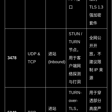
口
TLS 1.3
强加密
套件
STUN /
全网公
TURN
开开
节点，
UDP &
进站
放，不
3478
用于客
TCP
(Inbound)
建议限
户端网
制 IP 来
络探测
源
与打洞
TURN-
用于穿
over-
透部分
进站
TLS，
高度严