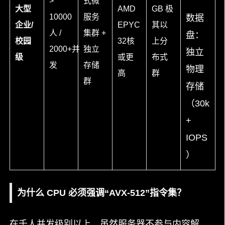
>
式微
大型
AMD
GB 极
10000
服务
数据
企业/
EPYC
其以
人 /
集群 +
盘：
校园
32核
上分
2000+并
独立
独立
级
或更
布式
发
存储
物理
高
群
群
存储
（30k
+
IOPS
）
为什么 CPU 必须强调“AVX-512”指令集？
在千人并发级别以上，虽然服务器不参与内容解