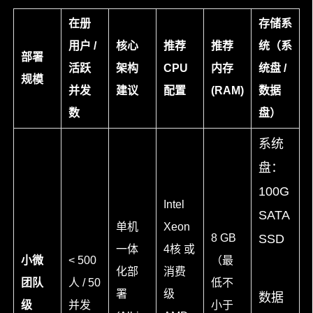
在册
存储系
用户 /
核心
推荐
推荐
统（系
部署
活跃
架构
CPU
内存
统盘 /
规模
并发
建议
配置
(RAM)
数据
数
盘）
系统
盘：
100G
Intel
SATA
单机
Xeon
8 GB
SSD
一体
4核 或
小微
< 500
（最
化部
消费
团队
人 / 50
低不
署
级
数据
级
并发
小于