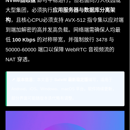
NVMe固态盘
即可平稳运行；但若面向万人校园或
大型集团，必须执行
应用服务器与数据库分离架
构
，且核心CPU必须支持 AVX-512 指令集以应对端
到端加解密的高并发高负载。网络端需确保人均最
低
100 Kbps
的对称带宽，并强制放行 3478 与
50000-60000 端口以保障 WebRTC 音视频流的
NAT 穿透。
📌 版本信息：
本文基于
SafeW 最新稳定版
编写，适用于
Android、iOS、Windows、macOS 平台。软件持续更新，
部分界面可能随版本迭代略有调整。