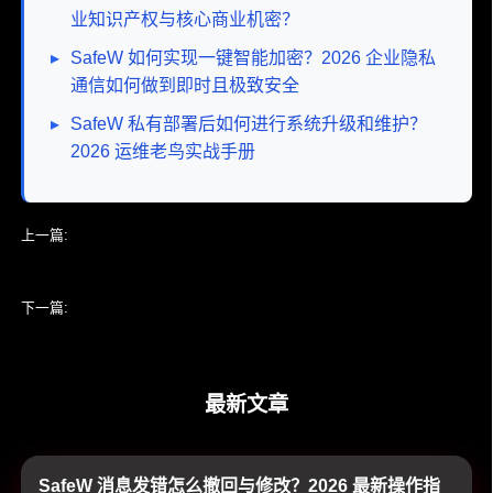
业知识产权与核心商业机密？
▸
SafeW 如何实现一键智能加密？2026 企业隐私
通信如何做到即时且极致安全
▸
SafeW 私有部署后如何进行系统升级和维护？
2026 运维老鸟实战手册
上一篇:
校园隐私频频泄露？SafeW 在教育机构中如何重塑师生安全通
讯底线？
下一篇:
SafeW 企业版是否提供集中式后台管理？老CIO带你起底统一
控制台的4大硬核内幕
最新文章
SafeW 消息发错怎么撤回与修改？2026 最新操作指