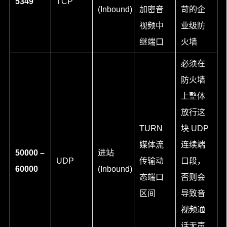
5349
TCP
(Inbound)
加密音
苛的企
视频中
业级防
继端口
火墙
必须在
防火墙
上整体
放行这
TURN
块 UDP
媒体流
连续端
50000 –
进站
UDP
传输动
口段，
60000
(Inbound)
态端口
否则会
区间
导致音
视频通
话无声