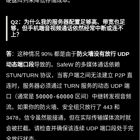
硬盘阵列来降低存储成本。
Q2：为什么我的服务器配置足够高、带宽也足
够，但手机端音视频通话依然经常中断或连不
上？
答
：这种情况 90% 都是由于
防火墙没有放行 UDP
动态端口段
导致的。SafeW 的多媒体通话依赖
STUN/TURN 协议，当客户端之间无法建立 P2P 直
连时，服务器必须通过 TURN 服务的动态 UDP 端
50000-60000
口（通常是
区间）中继转发视音频
流。如果你的防火墙、安全组只放行了 443 和
3478，信令虽然能接通，但在实际传输媒体流时就
会被拦截。请检查并确保该连续 UDP 端口段处于完
全放行状态。