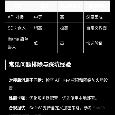
方式
难度
数据安全性
推荐场景
API 对接
中等
高
深度集成
SDK 嵌入
稍高
极高
自定义界面
Iframe 简单
低
高
快速验证
嵌入
常见问题排除与踩坑经验
对接后消息不同步
：检查 API Key 权限和网络防火墙设
置。
性能卡顿
：优化服务器配置，优先使用本地部署。
合规担忧
：SafeW 支持自定义加密策略，参考
SafeW