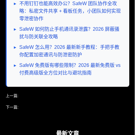
▸
不用钉钉也能高效办公？SafeW 团队协作全攻
略：私密文件共享 + 看板任务，小团队如何实现
零泄密协作
▸
SafeW 如何防止手机通讯录泄露？2026 屏蔽骚
扰与防关联全攻略
▸
SafeW 怎么用？2026 最新新手教程：手把手教
你配置加密通讯与防泄密防护
▸
SafeW 免费版有哪些限制？2026 最新免费版 vs
付费高级版全方位对比与避坑指南
上一篇:
SafeW 多人视频会议怎么开？2026年远程协作防泄密实操指南
下一篇:
2026 SafeW 免费版 vs 企业版深度对比：3 大核心差异助你精
准选型，拒绝多花冤枉钱！
最新文章