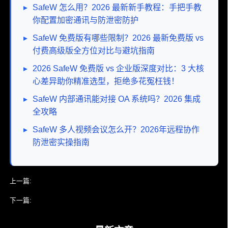
▸
SafeW 怎么用？2026 最新新手教程：手把手教
你配置加密通讯与防泄密防护
▸
SafeW 免费版有哪些限制？2026 最新免费版 vs
付费高级版全方位对比与避坑指南
▸
2026 SafeW 免费版 vs 企业版深度对比：3 大核
心差异助你精准选型，拒绝多花冤枉钱！
▸
SafeW 内部通讯能对接 OA 系统吗？2026 集成
全攻略
▸
SafeW 多人视频会议怎么开？2026年远程协作
防泄密实操指南
上一篇:
SafeW 新手使用指南有哪些
下一篇:
SafeW 怎么创建群聊