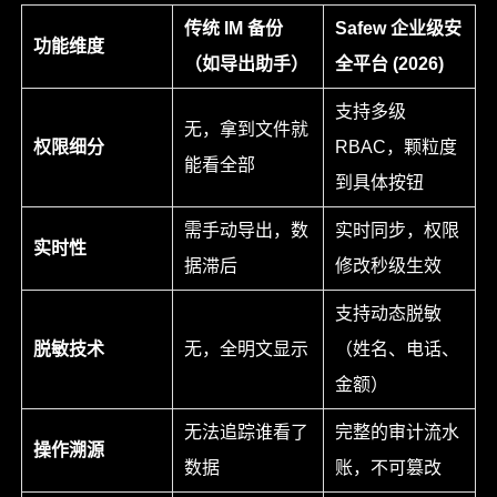
传统 IM 备份
Safew 企业级安
功能维度
（如导出助手）
全平台 (2026)
支持多级
无，拿到文件就
权限细分
RBAC，颗粒度
能看全部
到具体按钮
需手动导出，数
实时同步，权限
实时性
据滞后
修改秒级生效
支持动态脱敏
脱敏技术
无，全明文显示
（姓名、电话、
金额）
无法追踪谁看了
完整的审计流水
操作溯源
数据
账，不可篡改