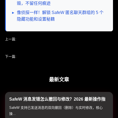
毁，不留任何痕迹
▸
像侦探一样！解锁 SafeW 匿名聊天群组的 5 个
隐藏功能和设置秘籍
上一篇:
SafeW 消息审计和安全合规性报告怎么做？2026 企业通信合规
避坑与实操指南
下一篇:
SafeW 如何实现一键智能加密？2026 企业隐私通信如何做到即
时且极致安全
最新文章
SafeW 消息发错怎么撤回与修改？2026 最新操作指
南与双向销毁避坑技巧
SafeW 支持已发送消息的双向撤回（删除）与实时修改，核心
操...