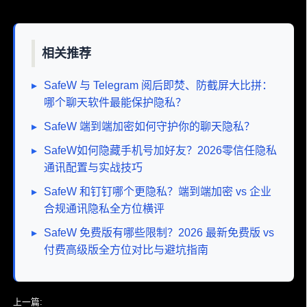
相关推荐
▸
SafeW 与 Telegram 阅后即焚、防截屏大比拼：
哪个聊天软件最能保护隐私？
▸
SafeW 端到端加密如何守护你的聊天隐私？
▸
SafeW如何隐藏手机号加好友？2026零信任隐私
通讯配置与实战技巧
▸
SafeW 和钉钉哪个更隐私？端到端加密 vs 企业
合规通讯隐私全方位横评
▸
SafeW 免费版有哪些限制？2026 最新免费版 vs
付费高级版全方位对比与避坑指南
上一篇:
SafeW 支持远程办公吗