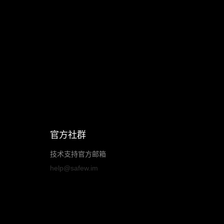
官方社群
技术支持官方邮箱
help@safew.im