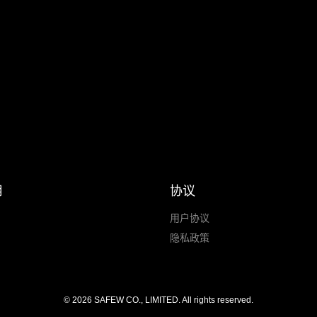
用
协议
用户协议
隐私政策
© 2026 SAFEW CO., LIMITED. All rights reserved.