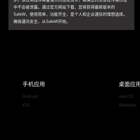
中不会被泄露。通过官方网站下载，您将获得最新版本的
SafeW，使用简单，功能齐全，是个人和企业通信的理想选择。
确保通讯安全，从SafeW开始。
手机应用
桌面应
Android
macOS
iOS
Windows