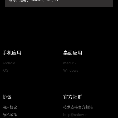
手机应用
桌面应用
Android
macOS
iOS
Windows
协议
官方社群
用户协议
技术支持官方邮箱
隐私政策
help@safew.im